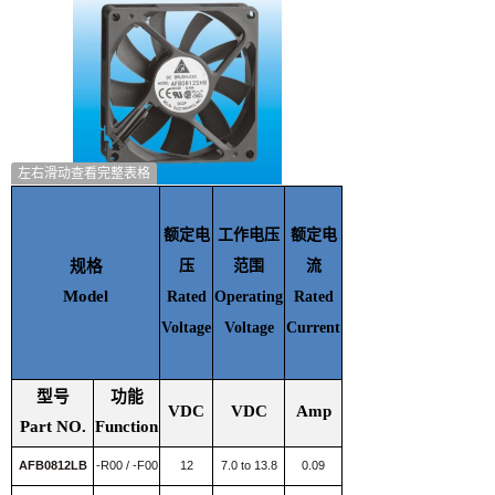
左右滑动查看完整表格
额定
额定电
工作电压
额定电
输入
规格
压
范围
流
功率
Model
Rated
Operating
Rated
Rated
Voltage
Voltage
Current
Input
power
型号
功能
VDC
VDC
Amp
Watt
Part NO.
Function
AFB0812LB
-R00 / -F00
12
7.0 to 13.8
0.09
1.08