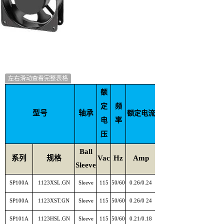
左右滑动查看完整表格
额
定
频
额定输
型号
轴承
额定电流
电
率
入功率
压
Ball
系列
规格
Vac
Hz
Amp
Watt
Sleeve
SP100A
1123XSL.GN
Sleeve
115
50/60
0.26/0.24
SP100A
1123XST.GN
Sleeve
115
50/60
0.26/0 24
SP101A
1123HSL.GN
Sleeve
115
50/60
0.21/0.18