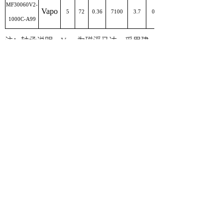
MF30060V2-
Vapo
5
72
0.36
7100
3.7
0.11
1000C-A99
注：轴承说明，Vapo为磁浮马达，采用建
准防阻微尘磁浮马达专利技术；Sleeve为套
筒式轴承；2Ball为双滚珠轴承
。
快捷链接
联系我们
关于我们
地址：北京市昌平区沙河镇百沙路
散热风扇
199号5号楼
电话：13261860003
电源
邮箱：1054432618@qq.com
传感器
联系我们
京ICP备2020036076号
本网站由阿里云提供云计算及安全服务
本网站支持
IPv6