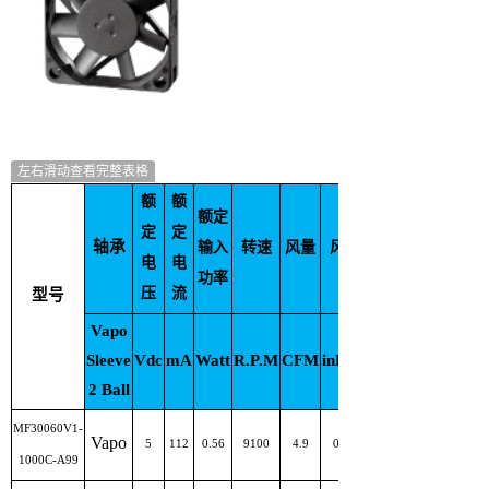
左右滑动查看完整表格
额
额
额定
定
定
轴承
输入
转速
风量
风压
电
电
功率
压
流
型号
Vapo
Sleeve
Vdc
mA
Watt
R.P.M
CFM
inH
₂
2 Ball
MF30060V1-
Vapo
5
112
0.56
9100
4.9
0.17
1000C-A99