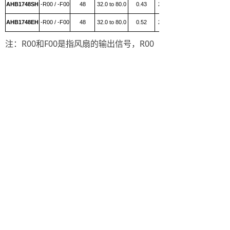
AHB1748SH
-R00 / -F00
48
32.0 to 80.0
0.43
20.64
AHB1748EH
-R00 / -F00
48
32.0 to 80.0
0.52
24.96
注：R00和F00是指风扇的输出信号，R00
是指停转或者转速过低的告警信号，F00是
指转速的频率输出信号，即F00的频率乘以
30就是风扇的转速。
快捷链接
联系我们
关于我们
地址：北京市昌平区沙河镇百沙路
散热风扇
199号5号楼
电话：13261860003
电源
邮箱：1054432618@qq.com
传感器
联系我们
京ICP备2020036076号
本网站由阿里云提供云计算及安全服务