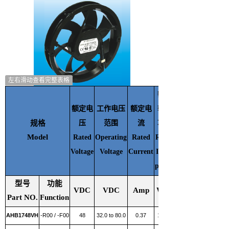
左右滑动查看完整表格
额定
额定电
工作电压
额定电
输入
规格
压
范围
流
功率
Model
Rated
Operating
Rated
Rated
Voltage
Voltage
Current
Input
power
型号
功能
VDC
VDC
Amp
Watt
Part NO.
Function
AHB1748VH
-R00 / -F00
48
32.0 to 80.0
0.37
17.76