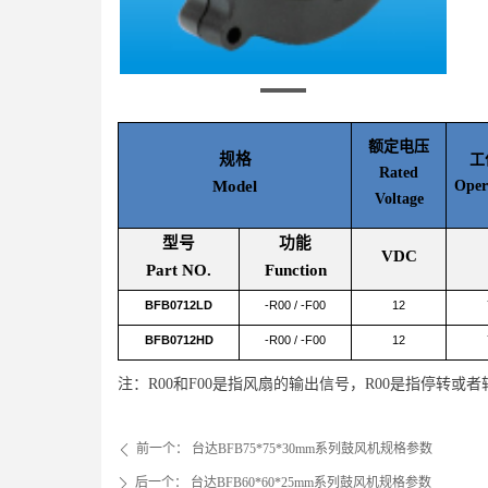
额定电压
规格
工
Rated
Model
Oper
Voltage
型号
功能
VDC
Part NO.
Function
BFB0712LD
-R00 / -F00
12
BFB0712HD
-R00 / -F00
12
注：R00和F00是指风扇的输出信号，R00是指停转或
前一个：
台达BFB75*75*30mm系列鼓风机规格参数
ꄴ
后一个：
台达BFB60*60*25mm系列鼓风机规格参数
ꄲ