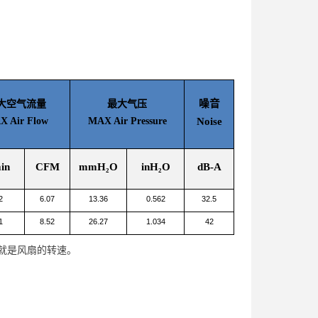
噪音
大空气流量
最大气压
 Air Flow
MAX Air Pressure
Noise
in
CFM
mmH₂O
inH₂O
dB-A
2
6.07
13.36
0.562
32.5
1
8.52
26.27
1.034
42
0就是风扇的转速。