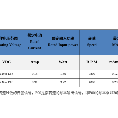
额定电流
作电压范围
额定输入功率
转速
最
Rated
ating Voltage
Rated Input power
Speed
MAX
Current
VDC
Amp
Watt
R.P.M
m³/m
7.0 to 13.8
0.13
1.56
2800
0.17
7.0 to 13.8
0.31
3.72
4000
0.23
者转速过低的告警信号，F00是指转速的频率输出信号，即F00的频率乘以3