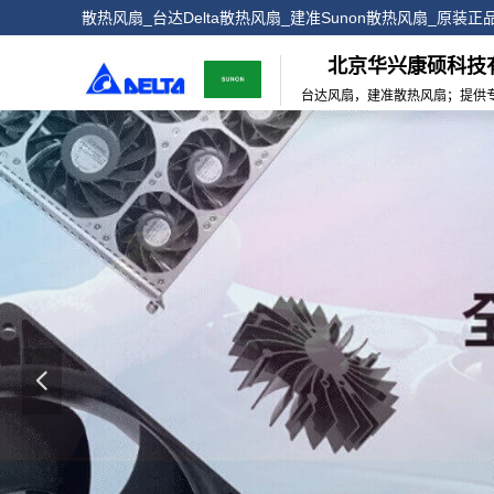
散热风扇_台达Delta散热风扇_建准Sunon散热风扇_原装
北京华兴康硕科技
台达风扇，建准散热风扇；提供
넳