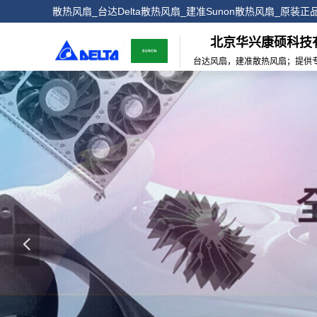
散热风扇_台达Delta散热风扇_建准Sunon散热风扇_原装
北京华兴康硕科技
台达风扇，建准散热风扇；提供
넳