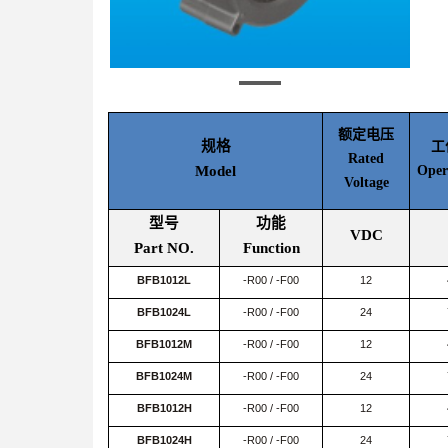
额定电压
规格
工
Rated
Model
Oper
Voltage
型号
功能
VDC
Part NO.
Function
BFB1012L
-R00 / -F00
12
BFB1024L
-R00 / -F00
24
BFB1012M
-R00 / -F00
12
BFB1024M
-R00 / -F00
24
BFB1012H
-R00 / -F00
12
BFB1024H
-R00 / -F00
24