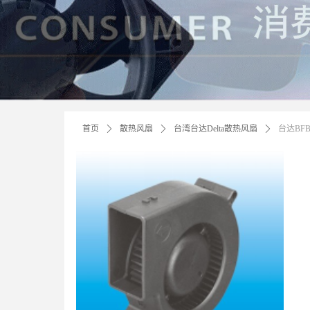
首页
ꄲ
散热风扇
ꄲ
台湾台达Delta散热风扇
ꄲ
台达BF