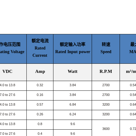
额定电流
作电压范围
额定输入功率
转速
最
Rated
ating Voltage
Rated Input power
Speed
MAX
Current
VDC
Amp
Watt
R.P.M
m³/m
4.0 to 13.8
0.32
3.84
2700
0.5
7.0 to 27.6
0.16
3.84
2700
0.5
4.0 to 13.8
0.57
6.84
3200
0.6
7.0 to 27.6
0.26
6.24
3200
0.6
4.0 to 13.8
0.8
9.6
3600
0.7
7.0 to 27.6
0.4
9.6