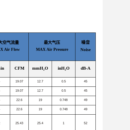
噪音
大空气流量
最大气压
 Air Flow
MAX Air Pressure
Noise
in
CFM
mmH₂O
inH₂O
dB-A
4
19.07
12.7
0.5
45
4
19.07
12.7
0.5
45
4
22.6
19
0.748
49
4
22.6
19
0.748
49
2
25.43
25.4
1
52