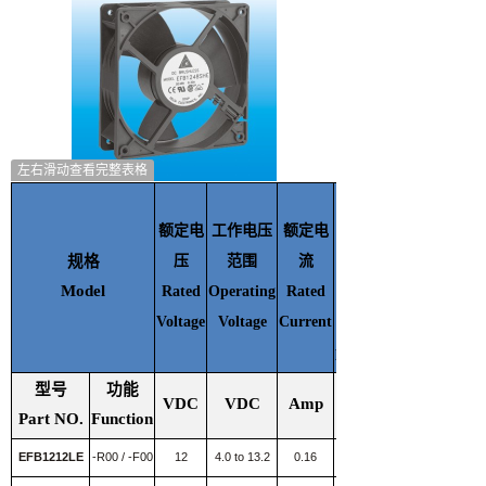
左右滑动查看完整表格
额定
额定电
工作电压
额定电
输入
规格
压
范围
流
功率
Model
Rated
Operating
Rated
Rated
Voltage
Voltage
Current
Input
power
型号
功能
VDC
VDC
Amp
Watt
Part NO.
Function
EFB1212LE
-R00 / -F00
12
4.0 to 13.2
0.16
1.92