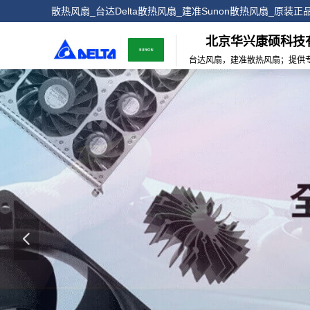
散热风扇_台达Delta散热风扇_建准Sunon散热风扇_原装
北京华兴康硕科技
台达风扇，建准散热风扇；提供
넳