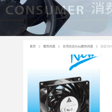
首页
ꄲ
散热风扇
ꄲ
台湾台达Delta散热风扇
ꄲ
台达THA