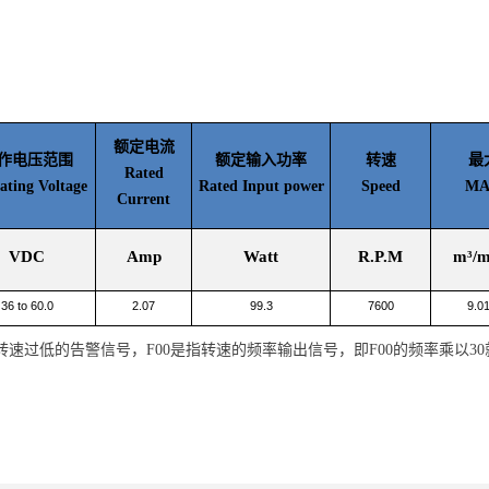
额定电流
作电压范围
额定输入功率
转速
最
Rated
ating Voltage
Rated Input power
Speed
MAX
Current
VDC
Amp
Watt
R.P.M
m³/m
36 to 60.0
2.07
99.3
7600
9.0
者转速过低的告警信号，F00是指转速的频率输出信号，即F00的频率乘以3