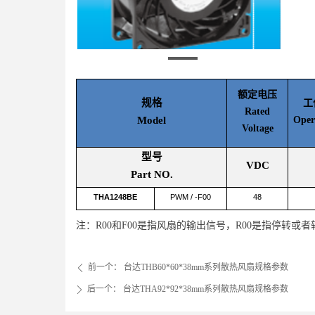
额定电压
规格
工
Rated
Model
Oper
Voltage
型号
VDC
Part NO.
THA1248BE
PWM / -F00
48
注：R00和F00是指风扇的输出信号，R00是指停转或
前一个：
台达THB60*60*38mm系列散热风扇规格参数
ꄴ
后一个：
台达THA92*92*38mm系列散热风扇规格参数
ꄲ