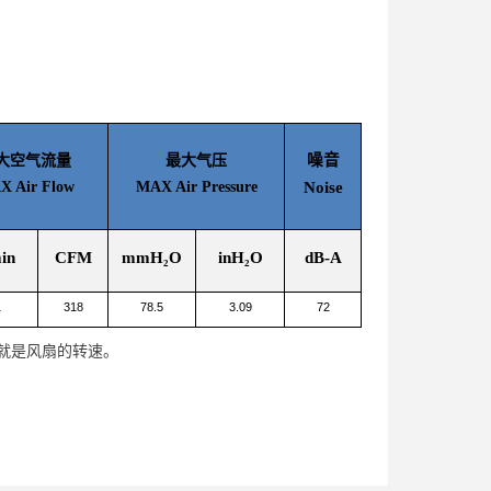
噪音
大空气流量
最大气压
 Air Flow
MAX Air Pressure
Noise
in
CFM
mmH₂O
inH₂O
dB-A
1
318
78.5
3.09
72
0就是风扇的转速。