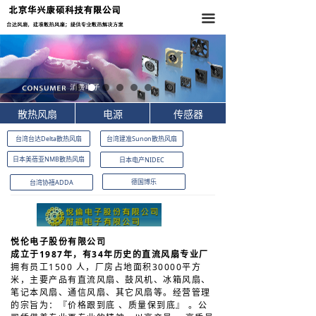
首页
끀
关于我们
产品中心
新闻资讯
散热风扇
电源
传感器
台湾台达Delta散热风扇
台湾建准Sunon散热风扇
联系我们
日本美蓓亚NMB散热风扇
日本电产NIDEC
德国博乐
台湾协禧ADDA
悦伦电子股份有限公司
成立于1987年，有34年历史的直流风扇专业厂
拥有员工1500 人，厂房占地面积30000平方
米，主要产品有直流风扇、鼓风机、冰箱风扇、
笔记本风扇、通信风扇、其它风扇等。经营管理
的宗旨为：『价格跟到底 、质量保到底』 。公